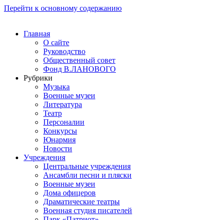
Перейти к основному содержанию
Главная
О сайте
Руководство
Общественный совет
Фонд В.ЛАНОВОГО
Рубрики
Музыка
Военные музеи
Литература
Театр
Персоналии
Конкурсы
Юнармия
Новости
Учреждения
Центральные учреждения
Ансамбли песни и пляски
Военные музеи
Дома офицеров
Драматические театры
Военная студия писателей
Парк «Патриот»