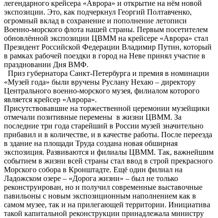
легендарного крейсера «Аврора» и открытие на нём новой
экспозиции. Это, как подчеркнул Георгий Полтавченко,
огромный вклад в сохранение и пополнение летописи
Военно-морского флота нашей страны. Первым посетителем
обновлённой экспозиции ЦВММ на крейсере «Аврора» стал
Президент Российской Федерации Владимир Путин, который
в рамках рабочей поездки в город на Неве принял участие в
праздновании Дня ВМФ.
Приз губернатора Санкт-Петербурга и премия в номинации
«Музей года» были вручены Руслану Нехаю – директору
Центрального военно-морского музея, филиалом которого
является крейсер «Аврора».
Присутствовавшие на торжественной церемонии музейщики
отмечали позитивные перемены в жизни ЦВММ. За
последние три года старейший в России музей значительно
прибавил и в количестве, и в качестве работы. После переезда
в здание на площади Труда создана новая обширная
экспозиция. Развиваются и филиалы ЦВММ. Так, важнейшим
событием в жизни всей страны стал ввод в строй прекрасного
Морского собора в Кронштадте. Ещё один филиал на
Ладожском озере – «Дорога жизни» – был не только
реконструирован, но и получил современные выставочные
павильоны с новым экспозиционным наполнением как в
самом музее, так и на прилегающей территории. Инициатива
такой капитальной реконструкции принадлежала министру