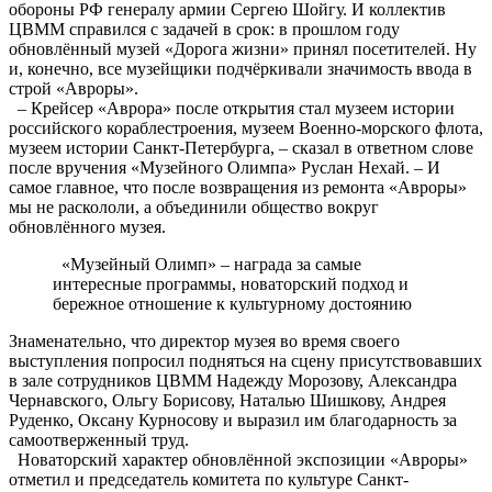
обороны РФ генералу армии Сергею Шойгу. И коллектив
ЦВММ справился с задачей в срок: в прошлом году
обновлённый музей «Дорога жизни» принял посетителей. Ну
и, конечно, все музейщики подчёркивали значимость ввода в
строй «Авроры».
– Крейсер «Аврора» после открытия стал музеем истории
российского кораблестроения, музеем Военно-морского флота,
музеем истории Санкт-Петербурга, – сказал в ответном слове
после вручения «Музейного Олимпа» Руслан Нехай. – И
самое главное, что после возвращения из ремонта «Авроры»
мы не раскололи, а объединили общество вокруг
обновлённого музея.
«Музейный Олимп» – награда за самые
интересные программы, новаторский подход и
бережное отношение к культурному достоянию
Знаменательно, что директор музея во время своего
выступления попросил подняться на сцену присутствовавших
в зале сотрудников ЦВММ Надежду Морозову, Александра
Чернавского, Ольгу Борисову, Наталью Шишкову, Андрея
Руденко, Оксану Курносову и выразил им благодарность за
самоотверженный труд.
Новаторский характер обновлённой экспозиции «Авроры»
отметил и председатель комитета по культуре Санкт-