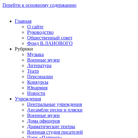
Перейти к основному содержанию
Главная
О сайте
Руководство
Общественный совет
Фонд В.ЛАНОВОГО
Рубрики
Музыка
Военные музеи
Литература
Театр
Персоналии
Конкурсы
Юнармия
Новости
Учреждения
Центральные учреждения
Ансамбли песни и пляски
Военные музеи
Дома офицеров
Драматические театры
Военная студия писателей
Парк «Патриот»