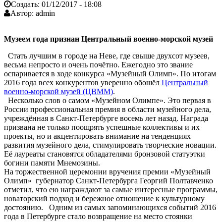
Создать:
01/12/2017 - 18:08
Автор:
admin
Музеем года признан Центральный военно-морской музей
Стать лучшим в городе на Неве, где свыше двухсот музеев,
весьма непросто и очень почётно. Ежегодно это звание
оспаривается в ходе конкурса «Музейный Олимп». По итогам
2016 года всех конкурентов уверенно обошёл
Центральный
военно-морской музей (ЦВММ)
.
Несколько слов о самом «Музейном Олимпе». Это первая в
России профессиональная премия в области музейного дела,
учреждённая в Санкт-Петербурге восемь лет назад. Награда
призвана не только поощрять успешные коллективы и их
проекты, но и акцентировать внимание на тенденциях
развития музейного дела, стимулировать творческие новации.
Её лауреаты становятся обладателями бронзовой статуэтки
богини памяти Мнемозины.
На торжественной церемонии вручения премии «Музейный
Олимп» губернатор Санкт-Петербурга Георгий Полтавченко
отметил, что ею награждают за самые интересные программы,
новаторский подход и бережное отношение к культурному
достоянию. Одним из самых запоминающихся событий 2016
года в Петербурге стало возвращение на место стоянки