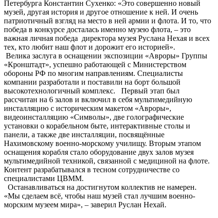
Петербурга Константин Сухенко: «Это совершенно новый
музей, другая история и другое отношение к ней. И очень
патриотичный взгляд на место в ней армии и флота. И то, что
победа в конкурсе досталась именно музею флота, – это
важная личная победа директора музея Руслана Нехая и всех
тех, кто любит наш флот и дорожит его историей».
Велика заслуга в оснащении экспозиции «Авроры» Группы
«Кронштадт», успешно работающей с Министерством
обороны РФ по многим направлениям. Специалисты
компании разработали и поставили на борт большой
высокотехнологичный комплекс. Первый этап был
рассчитан на 6 залов и включил в себя мультимедийную
инсталляцию с историческим макетом «Авроры»,
видеоинсталляцию «Символы», две голографические
установки о корабельном быте, интерактивные столы и
панели, а также две инсталляции, посвящённые
Нахимовскому военно-морскому училищу. Вторым этапом
оснащения корабля стало оборудование двух залов музея
мультимедийной техникой, связанной с медициной на флоте.
Контент разрабатывался в тесном сотрудничестве со
специалистами ЦВММ.
Останавливаться на достигнутом коллектив не намерен.
«Мы сделаем всё, чтобы наш музей стал лучшим военно-
морским музеем мира», – заверил Руслан Нехай.