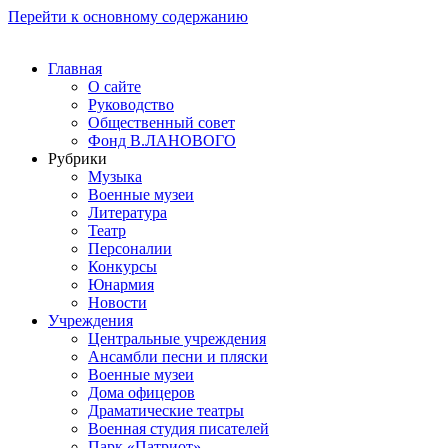
Перейти к основному содержанию
Главная
О сайте
Руководство
Общественный совет
Фонд В.ЛАНОВОГО
Рубрики
Музыка
Военные музеи
Литература
Театр
Персоналии
Конкурсы
Юнармия
Новости
Учреждения
Центральные учреждения
Ансамбли песни и пляски
Военные музеи
Дома офицеров
Драматические театры
Военная студия писателей
Парк «Патриот»