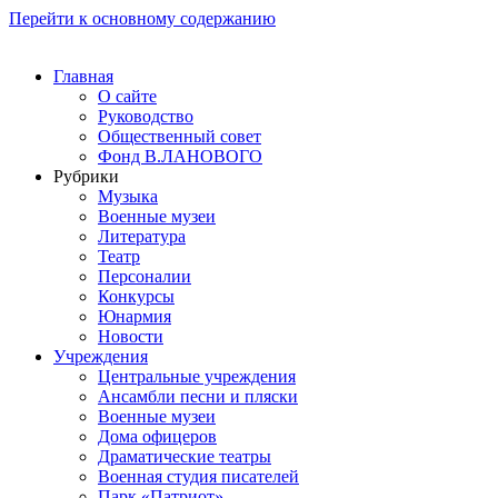
Перейти к основному содержанию
Главная
О сайте
Руководство
Общественный совет
Фонд В.ЛАНОВОГО
Рубрики
Музыка
Военные музеи
Литература
Театр
Персоналии
Конкурсы
Юнармия
Новости
Учреждения
Центральные учреждения
Ансамбли песни и пляски
Военные музеи
Дома офицеров
Драматические театры
Военная студия писателей
Парк «Патриот»