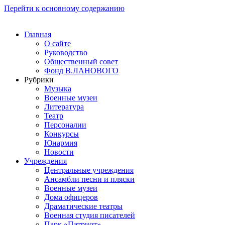
Перейти к основному содержанию
Главная
О сайте
Руководство
Общественный совет
Фонд В.ЛАНОВОГО
Рубрики
Музыка
Военные музеи
Литература
Театр
Персоналии
Конкурсы
Юнармия
Новости
Учреждения
Центральные учреждения
Ансамбли песни и пляски
Военные музеи
Дома офицеров
Драматические театры
Военная студия писателей
Парк «Патриот»