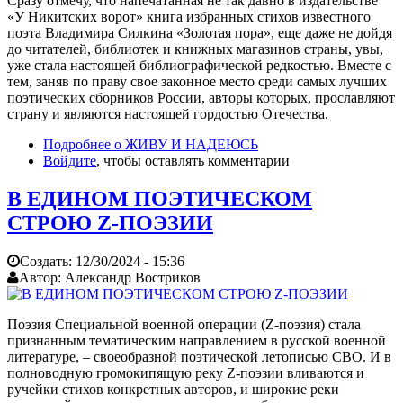
Сразу отмечу, что напечатанная не так давно в издательстве
«У Никитских ворот» книга избранных стихов известного
поэта Владимира Силкина «Золотая пора», еще даже не дойдя
до читателей, библиотек и книжных магазинов страны, увы,
уже стала настоящей библиографической редкостью. Вместе с
тем, заняв по праву свое законное место среди самых лучших
поэтических сборников России, авторы которых, прославляют
страну и являются настоящей гордостью Отечества.
Подробнее
о ЖИВУ И НАДЕЮСЬ
Войдите
, чтобы оставлять комментарии
В ЕДИНОМ ПОЭТИЧЕСКОМ
СТРОЮ Z-ПОЭЗИИ
Создать:
12/30/2024 - 15:36
Автор:
Александр Востриков
Поэзия Специальной военной операции (Z-поэзия) стала
признанным тематическим направлением в русской военной
литературе, – своеобразной поэтической летописью СВО. И в
полноводную громокипящую реку Z-поэзии вливаются и
ручейки стихов конкретных авторов, и широкие реки