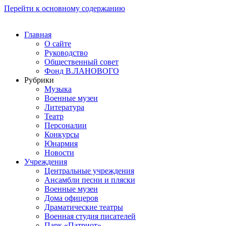
Перейти к основному содержанию
Главная
О сайте
Руководство
Общественный совет
Фонд В.ЛАНОВОГО
Рубрики
Музыка
Военные музеи
Литература
Театр
Персоналии
Конкурсы
Юнармия
Новости
Учреждения
Центральные учреждения
Ансамбли песни и пляски
Военные музеи
Дома офицеров
Драматические театры
Военная студия писателей
Парк «Патриот»