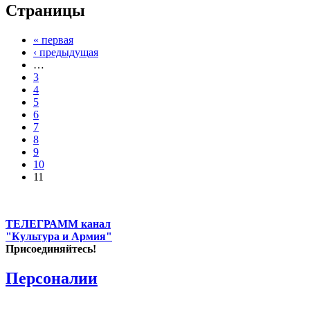
Страницы
« первая
‹ предыдущая
…
3
4
5
6
7
8
9
10
11
ТЕЛЕГРАММ канал
"Культура и Армия"
Присоединяйтесь!
Персоналии