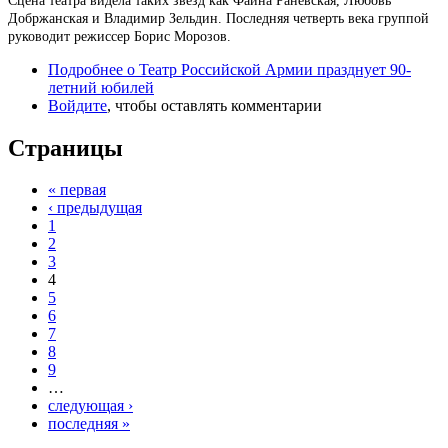
Сцена театра видела таких звезд как Фаина Раневская, Любовь
Добржанская и Владимир Зельдин. Последняя четверть века группой
руководит режиссер Борис Морозов.
Подробнее
о Театр Российской Армии празднует 90-
летний юбилей
Войдите
, чтобы оставлять комментарии
Страницы
« первая
‹ предыдущая
1
2
3
4
5
6
7
8
9
…
следующая ›
последняя »