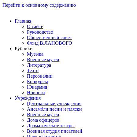
Перейти к основному содержанию
Главная
О сайте
Руководство
Общественный совет
Фонд В.ЛАНОВОГО
Рубрики
Музыка
Военные музеи
Литература
Театр
Персоналии
Конкурсы
Юнармия
Новости
Учреждения
Центральные учреждения
Ансамбли песни и пляски
Военные музеи
Дома офицеров
Драматические театры
Военная студия писателей
Парк «Патриот»