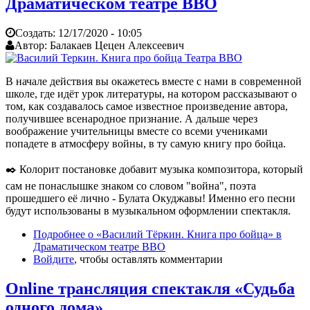
Драматическом театре ВВО
Создать:
12/17/2020 - 10:05
Автор:
Балакаев Цецен Алексеевич
В начале действия вы окажетесь вместе с нами в современной
школе, где идёт урок литературы, на котором рассказывают о
том, как создавалось самое известное произведение автора,
получившее всенародное признание. А дальше через
воображение учительницы вместе со всеми учениками
попадете в атмосферу войны, в ту самую книгу про бойца.
✒️ Колорит постановке добавит музыка композитора, который
сам не понаслышке знаком со словом "война", поэта
прошедшего её лично - Булата Окуджавы! Именно его песни
будут использованы в музыкальном оформлении спектакля.
Подробнее
о «Василий Тёркин. Книга про бойца» в
Драматическом театре ВВО
Войдите
, чтобы оставлять комментарии
Online трансляция спектакля «Судьба
одного дома»