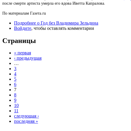
после смерти артиста умерла его вдова Иветта Капралова.
По материалам Газета.ru
Подробнее
о Год без Владимира Зельдина
Войдите
, чтобы оставлять комментарии
Страницы
« первая
‹ предыдущая
…
3
4
5
6
7
8
9
10
11
следующая ›
последняя »