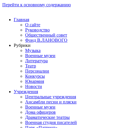
Перейти к основному содержанию
Главная
О сайте
Руководство
Общественный совет
Фонд В.ЛАНОВОГО
Рубрики
Музыка
Военные музеи
Литература
Театр
Персоналии
Конкурсы
Юнармия
Новости
Учреждения
Центральные учреждения
Ансамбли песни и пляски
Военные музеи
Дома офицеров
Драматические театры
Военная студия писателей
Парк «Патриот»