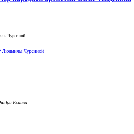
милы Чурсиной.
СР Людмилы Чурсиной
 Бадри Есиава