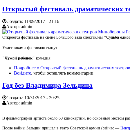
Открытый фестиваль драматических те
Создать:
11/09/2017 - 21:16
Автор:
admin
Откроется фестиваль на сцене Большого зала спектаклем
"Судьба одно
Участниками фестиваля станут:
"Чужой ребенок"
комедия
Подробнее
о Открытый фестиваль драматических театро
Войдите
, чтобы оставлять комментарии
Год без Владимира Зельдина
Создать:
10/31/2017 - 20:25
Автор:
admin
В фильмографии артиста около 60 кинокартин, но основным местом раб
После войны Зельдин пришел в театр Советской армии (сейчас —
Цент