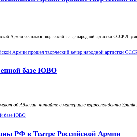
сийской Армии состоялся творческий вечер народной артистки СССР Люд
ийской Армии прошел творческий вечер народной артистки СС
оенной базе ЮВО
умают об Абхазии, читайте в материале корреспондента Spunik
ой базе ЮВО
оны РФ в Театре Российской Армии