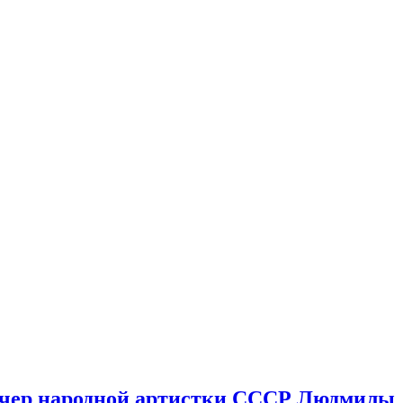
вечер народной артистки СССР Людмилы