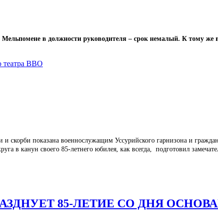
 Мельпомене в должности руководителя – срок немалый. К тому же в
ю театра ВВО
 и скорби показана военнослужащим Уссурийского гарнизона и гражда
круга в канун своего 85-летнего юбилея, как всегда, подготовил замеч
АЗДНУЕТ 85-ЛЕТИЕ СО ДНЯ ОСНОВ