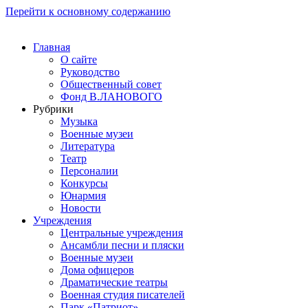
Перейти к основному содержанию
Главная
О сайте
Руководство
Общественный совет
Фонд В.ЛАНОВОГО
Рубрики
Музыка
Военные музеи
Литература
Театр
Персоналии
Конкурсы
Юнармия
Новости
Учреждения
Центральные учреждения
Ансамбли песни и пляски
Военные музеи
Дома офицеров
Драматические театры
Военная студия писателей
Парк «Патриот»