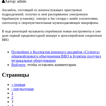
Автор:
admin
Ансамбль, состоящий из военнослужащих оркестровых
подразделений, получил в своё распоряжение электронную
барабанную установку, электро и бас-гитары с комбо усилителями,
синтезатор и сверхчувствительные шумоподавляющие микрофоны.
В ходе репетиций музыканты опробовали новые инструменты и уже
дали первый предновогодний концерт в артиллерийском соединении
ВВО.
Подробнее
о Коллектив военного ансамбля «Селенга»
общевойскового объединения ВВО в Бурятии получил
музыкальное оборудование
Войдите
, чтобы оставлять комментарии
Страницы
« первая
‹ предыдущая
1
2
3
4