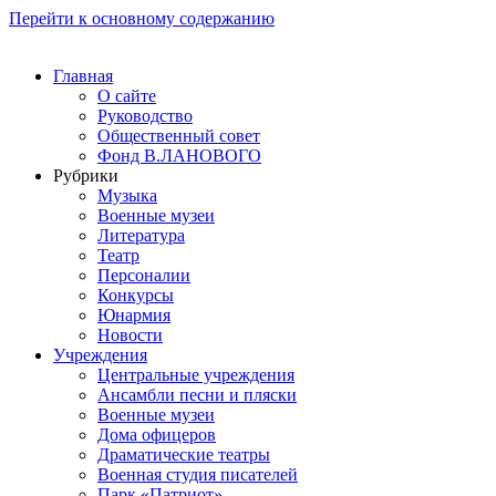
Перейти к основному содержанию
Главная
О сайте
Руководство
Общественный совет
Фонд В.ЛАНОВОГО
Рубрики
Музыка
Военные музеи
Литература
Театр
Персоналии
Конкурсы
Юнармия
Новости
Учреждения
Центральные учреждения
Ансамбли песни и пляски
Военные музеи
Дома офицеров
Драматические театры
Военная студия писателей
Парк «Патриот»