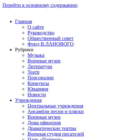
Перейти к основному содержанию
Главная
О сайте
Руководство
Общественный совет
Фонд В.ЛАНОВОГО
Рубрики
Музыка
Военные музеи
Литература
Театр
Персоналии
Конкурсы
Юнармия
Новости
Учреждения
Центральные учреждения
Ансамбли песни и пляски
Военные музеи
Дома офицеров
Драматические театры
Военная студия писателей
Парк «Патриот»