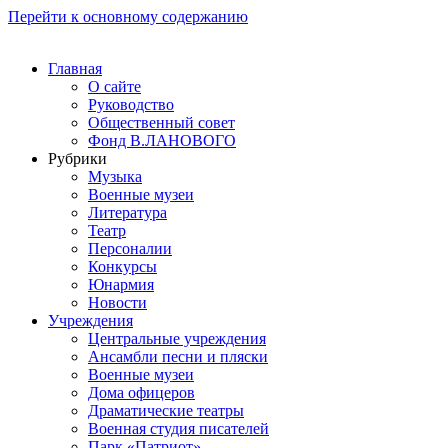
Перейти к основному содержанию
Главная
О сайте
Руководство
Общественный совет
Фонд В.ЛАНОВОГО
Рубрики
Музыка
Военные музеи
Литература
Театр
Персоналии
Конкурсы
Юнармия
Новости
Учреждения
Центральные учреждения
Ансамбли песни и пляски
Военные музеи
Дома офицеров
Драматические театры
Военная студия писателей
Парк «Патриот»