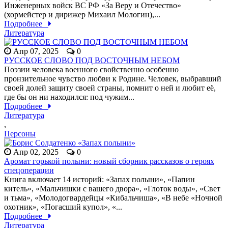
Инженерных войск ВС РФ «За Веру и Отечество»
(хормейстер и дирижер Михаил Мологин),...
Подробнее
Литература
Апр 07, 2025
0
РУССКОЕ СЛОВО ПОД ВОСТОЧНЫМ НЕБОМ
Поэзии человека военного свойственно особенно
пронзительное чувство любви к Родине. Человек, выбравший
своей долей защиту своей страны, помнит о ней и любит её,
где бы он ни находился: под чужим...
Подробнее
Литература
,
Персоны
Апр 02, 2025
0
Аромат горькой полыни: новый сборник рассказов о героях
спецоперации
Книга включает 14 историй: «Запах полыни», «Папин
китель», «Мальчишки с вашего двора», «Глоток воды», «Свет
и тьма», «Молодогвардейцы «Кибальчиша», «В небе «Ночной
охотник», «Погасший купол», «...
Подробнее
Литература