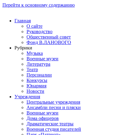
Перейти к основному содержанию
Главная
О сайте
Руководство
Общественный совет
Фонд В.ЛАНОВОГО
Рубрики
Музыка
Военные музеи
Литература
Театр
Персоналии
Конкурсы
Юнармия
Новости
Учреждения
Центральные учреждения
Ансамбли песни и пляски
Военные музеи
Дома офицеров
Драматические театры
Военная студия писателей
Парк «Патриот»