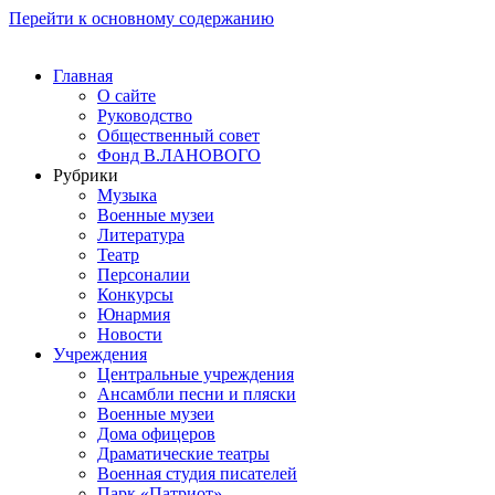
Перейти к основному содержанию
Главная
О сайте
Руководство
Общественный совет
Фонд В.ЛАНОВОГО
Рубрики
Музыка
Военные музеи
Литература
Театр
Персоналии
Конкурсы
Юнармия
Новости
Учреждения
Центральные учреждения
Ансамбли песни и пляски
Военные музеи
Дома офицеров
Драматические театры
Военная студия писателей
Парк «Патриот»