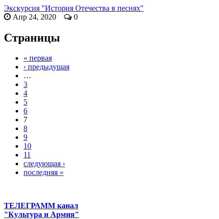
Экскурсия "История Отечества в песнях"
Апр 24, 2020
0
Страницы
« первая
‹ предыдущая
…
3
4
5
6
7
8
9
10
11
следующая ›
последняя »
ТЕЛЕГРАММ канал
"Культура и Армия"