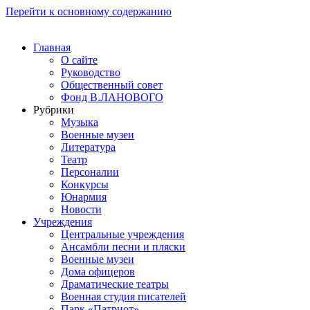
Перейти к основному содержанию
Главная
О сайте
Руководство
Общественный совет
Фонд В.ЛАНОВОГО
Рубрики
Музыка
Военные музеи
Литература
Театр
Персоналии
Конкурсы
Юнармия
Новости
Учреждения
Центральные учреждения
Ансамбли песни и пляски
Военные музеи
Дома офицеров
Драматические театры
Военная студия писателей
Парк «Патриот»