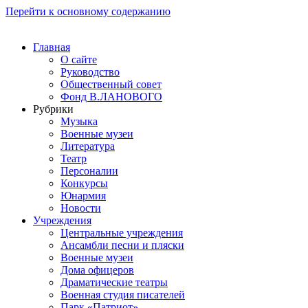
Перейти к основному содержанию
Главная
О сайте
Руководство
Общественный совет
Фонд В.ЛАНОВОГО
Рубрики
Музыка
Военные музеи
Литература
Театр
Персоналии
Конкурсы
Юнармия
Новости
Учреждения
Центральные учреждения
Ансамбли песни и пляски
Военные музеи
Дома офицеров
Драматические театры
Военная студия писателей
Парк «Патриот»