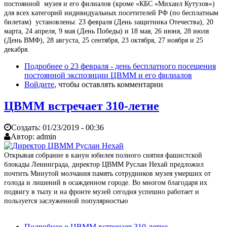
постоянной музея и его филиалов (кроме «КБС «Михаил Кутузов»)
для всех категорий индивидуальных посетителей РФ (по бесплатным
билетам) установлены: 23 февраля (День защитника Отечества), 20
марта, 24 апреля, 9 мая (День Победы) и 18 мая, 26 июня, 28 июля
(День ВМФ), 28 августа, 25 сентября, 23 октября, 27 ноября и 25
декабря.
Подробнее
о 23 февраля - день бесплатного посещения
постоянной экспозиции ЦВММ и его филиалов
Войдите
, чтобы оставлять комментарии
ЦВММ встречает 310-летие
Создать:
01/23/2019 - 00:36
Автор:
admin
Открывая собрание в канун юбилея полного снятия фашистской
блокады Ленинграда, директор ЦВММ Руслан Нехай предложил
почтить Минутой молчания память сотрудников музея умерших от
голода и лишений в осажденном городе. Во многом благодаря их
подвигу в тылу и на фронте музей сегодня успешно работает и
пользуется заслуженной популярностью
Подробнее
о ЦВММ встречает 310-летие