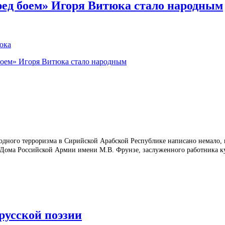
ред боем» Игоря Витюка стало народным
боем» Игоря Витюка стало народным
ного терроризма в Сирийской Арабской Республике написано немало, но
 Дома Российской Армии имени М.В. Фрунзе, заслуженного работника ку
русской поэзии