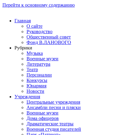
Перейти к основному содержанию
Главная
О сайте
Руководство
Общественный совет
Фонд В.ЛАНОВОГО
Рубрики
Музыка
Военные музеи
Литература
Театр
Персоналии
Конкурсы
Юнармия
Новости
Учреждения
Центральные учреждения
Ансамбли песни и пляски
Военные музеи
Дома офицеров
Драматические театры
Военная студия писателей
Парк «Патриот»