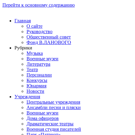
Перейти к основному содержанию
Главная
О сайте
Руководство
Общественный совет
Фонд В.ЛАНОВОГО
Рубрики
Музыка
Военные музеи
Литература
Театр
Персоналии
Конкурсы
Юнармия
Новости
Учреждения
Центральные учреждения
Ансамбли песни и пляски
Военные музеи
Дома офицеров
Драматические театры
Военная студия писателей
Парк «Патриот»