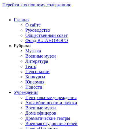
Перейти к основному содержанию
Главная
О сайте
Руководство
Общественный совет
Фонд В.ЛАНОВОГО
Рубрики
Музыка
Военные музеи
Литература
Театр
Персоналии
Конкурсы
Юнармия
Новости
Учреждения
Центральные учреждения
Ансамбли песни и пляски
Военные музеи
Дома офицеров
Драматические театры
Военная студия писателей
Парк «Патриот»